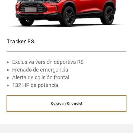
500 NM TORQUE
Además, si querés una protección extra,
OnStar
te ofrece asistencia y soporte las 24 horas, los
¡Quiero comprar!
7 días de la semana, con tecnología avanzada
para cualquier situación.
Tracker RS
Explorar la tecnología OnStar
Exclusiva versión deportiva RS
Frenado de emergencia
Alerta de colisión frontal
132 HP de potencia
Quiero mi Chevrolet