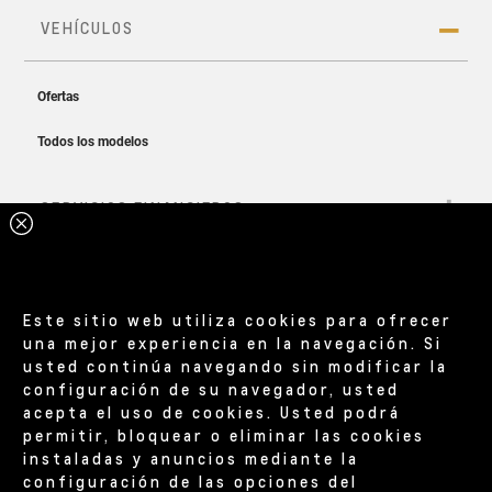
con solo tocar un botón.
Eco
Prioriza la eficiencia energética y reduce el
Cotizá el tuyo
consumo de batería.
Dual smart charger
Estándar
Ligero y fácil de transportar, el dual smart charger
Este sitio web utiliza cookies para ofrecer
Equilibra el rendimiento y la eficiencia.
dual puede funcionar como un cargador rápido
una mejor experiencia en la navegación. Si
(carga del 30% al 80% en hasta 35 minutos usando
usted continúa navegando sin modificar la
un enchufe industrial) o un cargador lento (carga del
configuración de su navegador, usted
20% al 100% en 16,5 horas usando un enchufe
acepta el uso de cookies. Usted podrá
permitir, bloquear o eliminar las cookies
convencional), lo que lo hace ideal mantener la
instaladas y anuncios mediante la
batería de tu
Spark EUV
siempre preparada, sin
configuración de las opciones del
Deportivo
importar cuál sea tu camino.