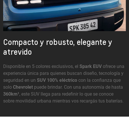
Compacto y robusto, elegante y
atrevido
Disponible en 5 colores exclusivos, el
Spark EUV
ofrece una
experiencia única para quienes buscan diseño, tecnología y
seguridad en un
SUV 100% eléctrico
con la confianza que
solo
Chevrolet
puede brindar. Con una autonomía de hasta
360km¹
, este SUV llega para redefinir lo que se conoce
sobre movilidad urbana mientras vos recargás tus baterías.